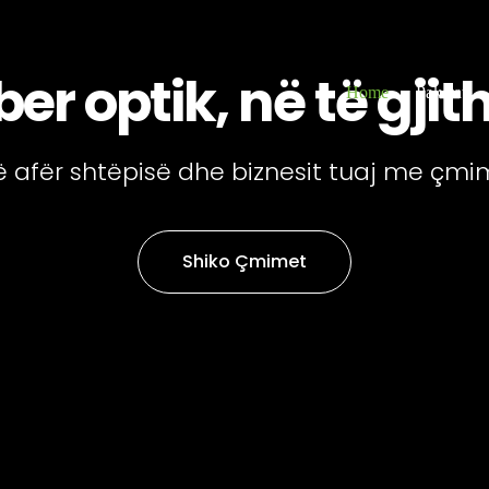
ber optik, në të gjit
Home
Paketat
më afër shtëpisë dhe biznesit tuaj me çmi
Shiko Çmimet