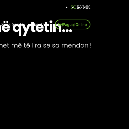
SQ
EN
MK
hë qytetin...
Zona Shield
About Us
Paguaj Online
met më të lira se sa mendoni!