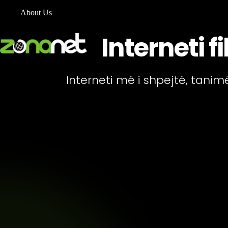
About Us
Interneti fi
Interneti më i shpejtë, tani