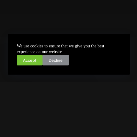
We use cookies to ensure that we give you the best
experience on our website.
Accept
Decline
SI E SJELLIM OPTIKËN DERI TEK JU?
Vetëm 3 hapa në lidhjen
tuaj...
See Pricing