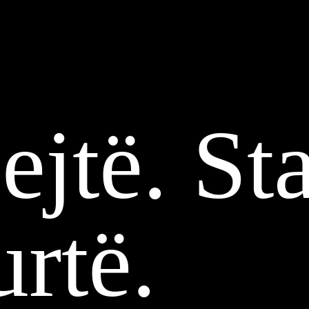
jtë. Sta
urtë.